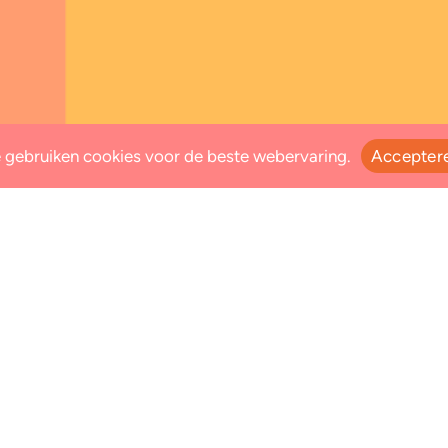
 gebruiken cookies voor de beste webervaring.
Accepter
Neem contact op
 dit?
Voor wie?
Kraamverzorgende
Kraamzorgmedewerker