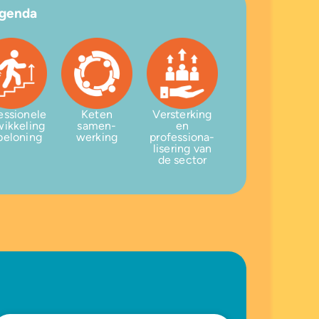
agenda
essionele
Keten
Versterking
wikkeling
samen-
en
beloning
werking
professiona-
lisering van
de sector