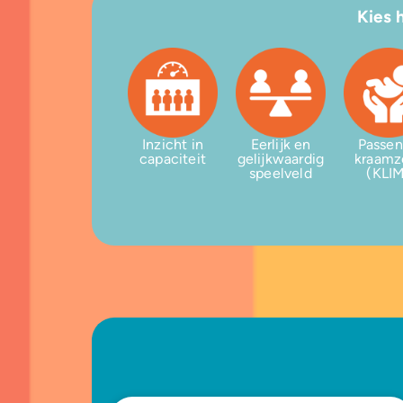
Kies 
Inzicht in
Eerlijk en
Passe
capaciteit
gelijkwaardig
kraamz
speelveld
(KLI