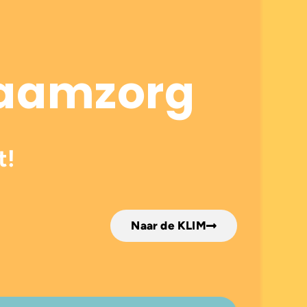
kraamzorg
t!
Naar de KLIM