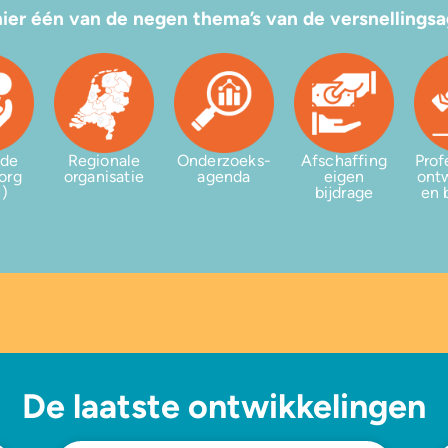
hier één van de negen thema’s van de versnellings
nde
Regionale
Onderzoeks-
Afschaffing
Prof
org
organisatie
agenda
eigen
ont
M)
bijdrage
en 
De laatste ontwikkelingen